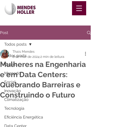
Post
Todos posts
Thais Mendes
Todos posts
8 de mar. de 2024
2 min de leitura
Mulheres na Engenharia
Cases
e em Data Centers:
Mercado
Social
Quebrando Barreiras e
Inovação
Construindo o Futuro
Climatização
Tecnologia
Eficiência Energética
Data Center