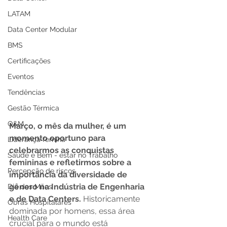
LATAM
Data Center Modular
BMS
Certificações
Eventos
Tendências
Gestão Térmica
O&M
Março, o mês da mulher, é um 
momento oportuno para 
Liderança femina
celebrarmos as conquistas 
Saúde e Bem - estar no Trabalho
femininas e refletirmos sobre a 
Percepção de riscos
importância da diversidade de 
gênero na Indústria de Engenharia 
Dia das Mães
e de Data Centers.
 Historicamente 
Obras Hospitalares
dominada por homens, essa área 
Health Care
crucial para o mundo está 