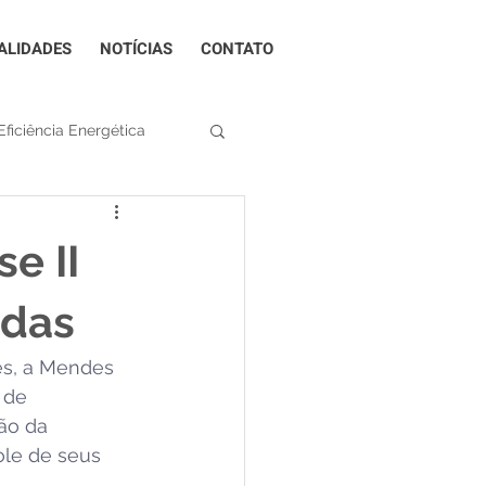
ALIDADES
NOTÍCIAS
CONTATO
Eficiência Energética
Tendências
e II
ção de riscos
adas
s, a Mendes 
 de 
ão da 
ole de seus 