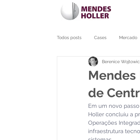
Todos posts
Cases
Mercado
Berenice Wojtowic
Data Center
LATAM
Dat
Mendes H
Gestão Térmica
O&M
L
de Centr
Em um novo passo 
Dia das Mães
Obras Hospital
Holler concluiu a p
Operações Integrada
infraestrutura tecn
sistemas.