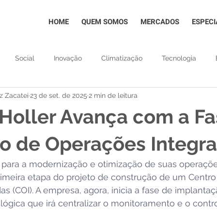
HOME
QUEM SOMOS
MERCADOS
ESPECI
Social
Inovação
Climatização
Tecnologia
z Zacatei
23 de set. de 2025
2 min de leitura
a Center Modular
BMS
Certificações
Eventos
oller Avança com a Fas
iderança femina
Saúde e Bem - estar no Trabalho
Percep
o de Operações Integr
para a modernização e otimização de suas operaçõe
ares
Health Care
rimeira etapa do projeto de construção de um Centro
s (COI). A empresa, agora, inicia a fase de implantaç
ológica que irá centralizar o monitoramento e o contr