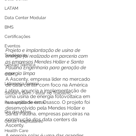
LATAM
Data Center Modular
BMS
Certificações
Eventos
Projeto e implantação de usina de 
Tendências
energia foi realizado em parceria com 
as empresas Mendes Holler e Santa 
Gestão Térmica
Paulina Engenharia para geração de 
energia limpa
O&M
A Ascenty, empresa líder no mercado 
Liderança femina
de data center com foco na América 
Latina, anuncia a implementação de 
Saúde e Bem - estar no Trabalho
uma usina de energia fotovoltaica em 
sua unidade em Osasco. O projeto foi 
Percepção de riscos
desenvolvido pela Mendes Holler e 
Dia das Mães
Santa Paulina, empresas parceiras na 
construção dos data centers da 
Obras Hospitalares
Ascenty.
Health Care
A energia solar é uma das grandes 