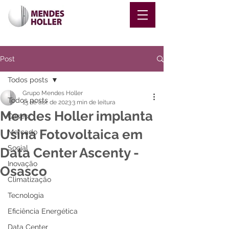
Post
Todos posts
Grupo Mendes Holler
Todos posts
13 de abr. de 2023
3 min de leitura
Mendes Holler implanta
Cases
Usina Fotovoltaica em
Mercado
Social
Data Center Ascenty -
Inovação
Osasco
Climatização
Tecnologia
Eficiência Energética
Data Center