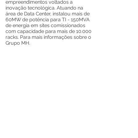
empreendimentos voltados a 
inovação tecnológica. Atuando na 
área de Data Center, instalou mais de 
60MW de potência para TI - 150MVA 
de energia em sites comissionados 
com capacidade para mais de 10.000 
racks. Para mais informações sobre o 
Grupo MH.
Sobre a Santa Paulina Engenharia
A Santa Paulina Engenharia há mais 
de 28 anos, acreditando na crescente 
demanda da construção civil, 
trabalhando para a satisfação plena 
de seus clientes, agregando sempre 
qualidade, sustentabilidade e 
economia para suas obras. Para mais 
informações, visite: 
www.santapaulinaengenharia.com.br