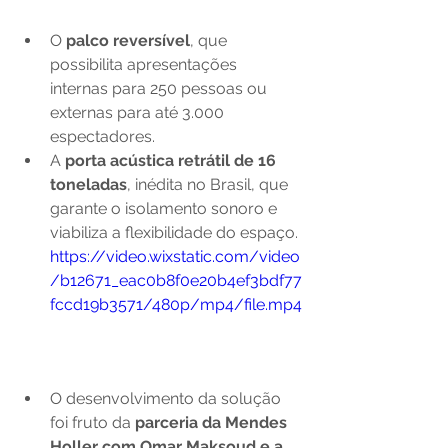
O 
palco reversível
, que 
possibilita apresentações 
internas para 250 pessoas ou 
externas para até 3.000 
espectadores.
A 
porta acústica retrátil de 16 
toneladas
, inédita no Brasil, que 
garante o isolamento sonoro e 
viabiliza a flexibilidade do espaço. 
https://video.wixstatic.com/video
/b12671_eac0b8f0e20b4ef3bdf77
fccd19b3571/480p/mp4/file.mp4
O desenvolvimento da solução 
foi fruto da 
parceria da Mendes 
Holler com Omar Maksoud e a 