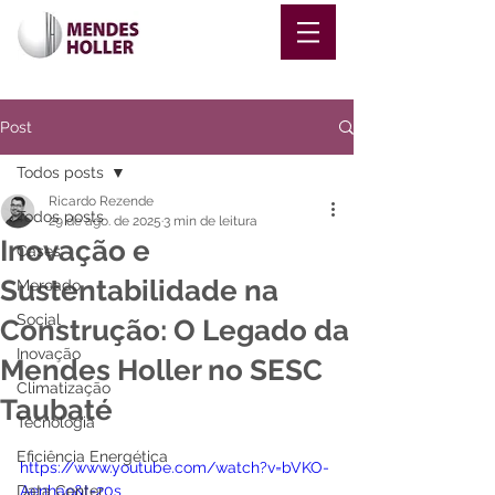
Post
Todos posts
Ricardo Rezende
Todos posts
29 de ago. de 2025
3 min de leitura
Inovação e
Cases
Sustentabilidade na
Mercado
Social
Construção: O Legado da
Inovação
Mendes Holler no SESC
Climatização
Taubaté
Tecnologia
Eficiência Energética
https://www.youtube.com/watch?v=bVKO-
Data Center
Aenhao&t=20s