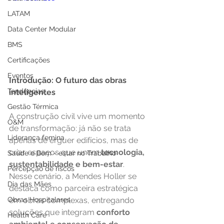
LATAM
Data Center Modular
BMS
Certificações
Eventos
Introdução: O futuro das obras 
Tendências
inteligentes
Gestão Térmica
A construção civil vive um momento 
O&M
de transformação: já não se trata 
Liderança femina
apenas de erguer edifícios, mas de 
criar espaços que unem 
tecnologia, 
Saúde e Bem - estar no Trabalho
sustentabilidade e bem-estar
. 
Percepção de riscos
Nesse cenário, a Mendes Holler se 
Dia das Mães
destaca como parceira estratégica 
em obras complexas, entregando 
Obras Hospitalares
soluções que integram 
conforto 
Health Care