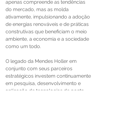
apenas compreende as tendências 
do mercado, mas as molda 
ativamente, impulsionando a adoção 
de energias renováveis e de práticas 
construtivas que beneficiam o meio 
ambiente, a economia e a sociedade 
como um todo.
O legado da Mendes Holler em 
conjunto com seus parceiros 
estratégicos investem continuamente 
em pesquisa, desenvolvimento e 
aplicação de tecnologias de ponta, 
garantindo um futuro mais 
sustentável para o setor da 
construção civil. Convidamos a 
explorar mais sobre os projetos e 
soluções inovadoras da Mendes 
Holler.