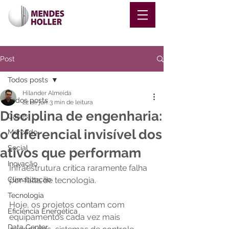
Post
Todos posts
Hilander Almeida
Todos posts
22 de jun.
3 min de leitura
Disciplina de engenharia:
Cases
o diferencial invisível dos
Mercado
Social
ativos que performam
Inovação
Infraestrutura crítica raramente falha 
Climatização
por falta de tecnologia.
Tecnologia
Hoje, os projetos contam com 
Eficiência Energética
equipamentos cada vez mais 
Data Center