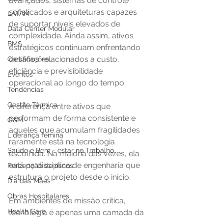
avançados, sistemas de controle 
sofisticados e arquiteturas capazes 
LATAM
de suportar níveis elevados de 
Data Center Modular
complexidade. Ainda assim, ativos 
BMS
estratégicos continuam enfrentando 
desafios relacionados a custo, 
Certificações
eficiência e previsibilidade 
Eventos
operacional ao longo do tempo. 
Tendências
Gestão Térmica
A diferença entre ativos que 
performam de forma consistente e 
O&M
aqueles que acumulam fragilidades 
Liderança femina
raramente está na tecnologia 
Saúde e Bem - estar no Trabalho
escolhida. Na maioria das vezes, ela 
está na disciplina de engenharia que 
Percepção de riscos
estrutura o projeto desde o início.
Dia das Mães
Obras Hospitalares
Em ambientes de missão crítica, 
Health Care
tecnologia é apenas uma camada da 