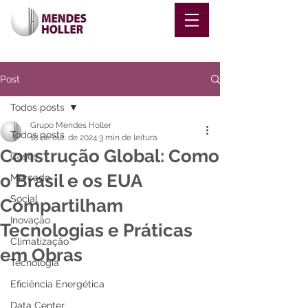
Post
Todos posts
Grupo Mendes Holler
Todos posts
18 de out. de 2024
3 min de leitura
Construção Global: Como
Cases
o Brasil e os EUA
Mercado
Social
Compartilham
Inovação
Tecnologias e Práticas
Climatização
em Obras
Tecnologia
Eficiência Energética
Data Center