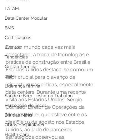
LATAM
Data Center Modular
BMS
Certificações
Em um mundo cada vez mais 
Eventos
conectado, a troca de tecnologias e 
Tendências
práticas de construção entre Brasil e 
Gestão Térmica
Estados Unidos destaca-se como um 
O&M
fator crucial para o avanço de 
infraestruturas críticas, especialmente 
Liderança femina
data centers. Durante uma recente 
Saúde e Bem - estar no Trabalho
visita aos Estados Unidos, Sergio 
Percepção de riscos
Colhado, Diretor de Operações da 
Mendes Holler, que esteve entre os 
Dia das Mães
dias 6 e 10 de agosto nos Estados 
Obras Hospitalares
Unidos, ao lado de parceiros 
Health Care
estratégicos observou as 