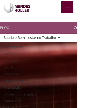
BLOG
Saúde e Bem - estar no Trabalho
Todos posts
Cases
Mercado
Social
Inovação
Climatização
Tecnologia
Eficiência Energética
Data Center
LATAM