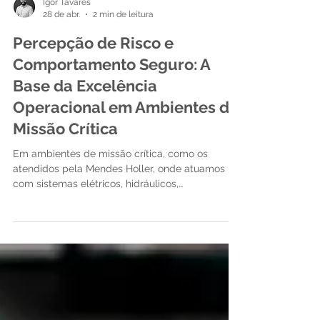
Igor Tavares
28 de abr.
2 min de leitura
Percepção de Risco e
Comportamento Seguro: A
Base da Excelência
Operacional em Ambientes de
Missão Crítica
Em ambientes de missão crítica, como os
atendidos pela Mendes Holler, onde atuamos
com sistemas elétricos, hidráulicos,
telecomunicações e infraestrutura complexa, a
segurança não pode ser tratada como um
elemento isolado — ela deve estar integrada à
tomada de decisão em todos os níveis
operacionais.