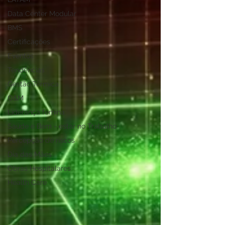
Data Center Modular
BMS
Certificações
Eventos
Tendências
Gestão Térmica
O&M
Liderança femina
Saúde e Bem - estar no Trabalho
Percepção de riscos
Dia das Mães
Obras Hospitalares
Health Care